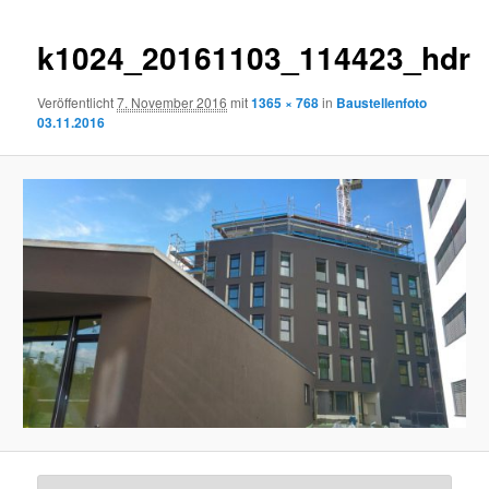
Bilder-
Navigat
k1024_20161103_114423_hdr
Veröffentlicht
7. November 2016
mit
1365 × 768
in
Baustellenfoto
03.11.2016