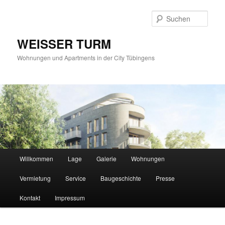
Such
WEISSER TURM
Wohnungen und Apartments in der City Tübingens
Hauptmenü
Willkommen
Lage
Galerie
Wohnungen
Zum
Vermietung
Service
Baugeschichte
Presse
Inhalt
Kontakt
Impressum
wechseln