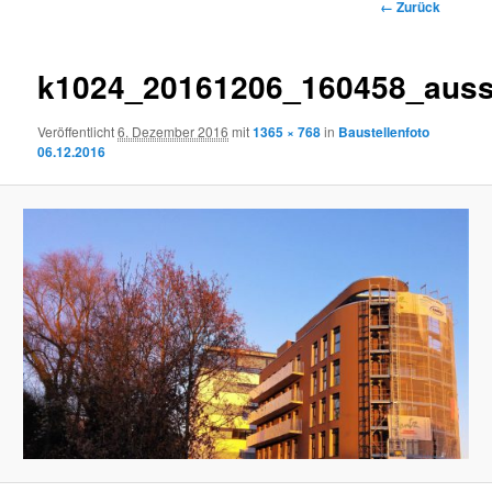
Bilder-
← Zurück
Navigation
k1024_20161206_160458_auss
Veröffentlicht
6. Dezember 2016
mit
1365 × 768
in
Baustellenfoto
06.12.2016