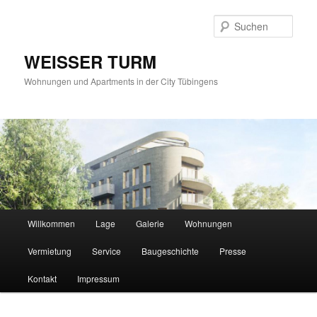
Such
WEISSER TURM
Wohnungen und Apartments in der City Tübingens
Hauptmenü
Willkommen
Lage
Galerie
Wohnungen
Zum
Vermietung
Service
Baugeschichte
Presse
Inhalt
Kontakt
Impressum
wechseln