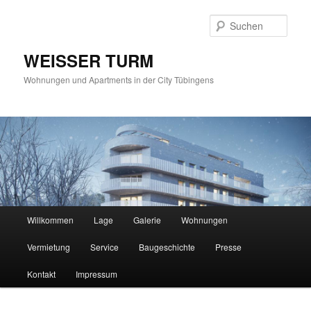
Such
WEISSER TURM
Wohnungen und Apartments in der City Tübingens
Hauptmenü
Willkommen
Lage
Galerie
Wohnungen
Zum
Vermietung
Service
Baugeschichte
Presse
Inhalt
Kontakt
Impressum
wechseln