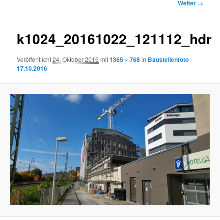
Bilder-
Weiter →
Navigation
k1024_20161022_121112_hdr
Veröffentlicht
24. Oktober 2016
mit
1365 × 768
in
Baustellenfoto
17.10.2016