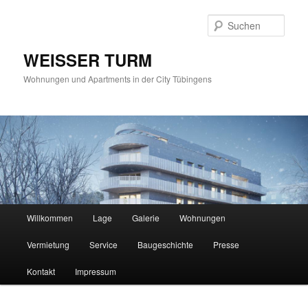
Such
WEISSER TURM
Wohnungen und Apartments in der City Tübingens
Hauptmenü
Willkommen
Lage
Galerie
Wohnungen
Zum
Vermietung
Service
Baugeschichte
Presse
Inhalt
Kontakt
Impressum
wechseln