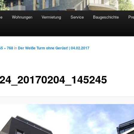
ie
Wohnungen
Vermietung
Service
Baugeschichte
Pr
65 × 768
in
Der Weiße Turm ohne Gerüst! | 04.02.2017
24_20170204_145245