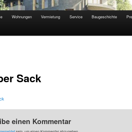
ie
Wohnungen
Vermietung
Service
Baugeschichte
Pr
ber Sack
ck
ibe einen Kommentar
gemeldet
sein, um einen Kommentar abzugeben.