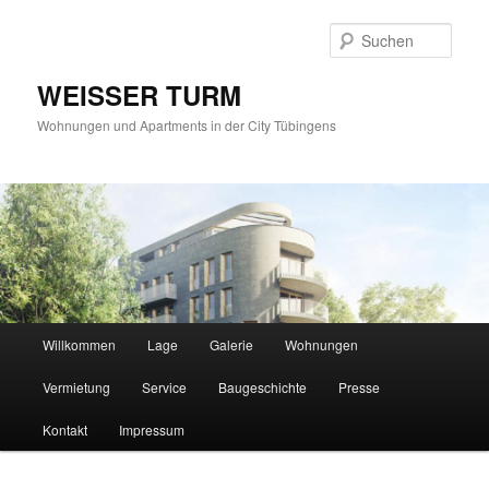
Such
WEISSER TURM
Wohnungen und Apartments in der City Tübingens
Hauptmenü
Willkommen
Lage
Galerie
Wohnungen
Zum
Vermietung
Service
Baugeschichte
Presse
Inhalt
Kontakt
Impressum
wechseln