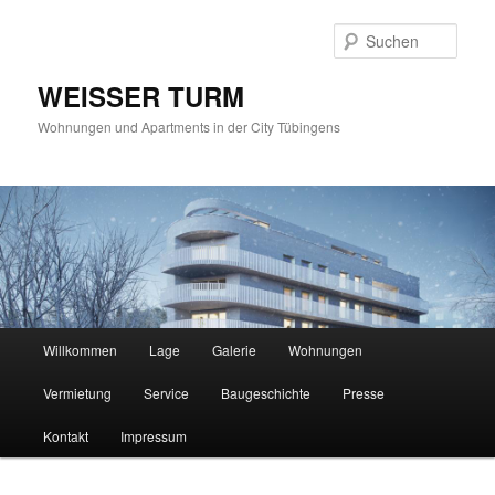
Such
WEISSER TURM
Wohnungen und Apartments in der City Tübingens
Hauptmenü
Willkommen
Lage
Galerie
Wohnungen
Zum
Vermietung
Service
Baugeschichte
Presse
Inhalt
Kontakt
Impressum
wechseln