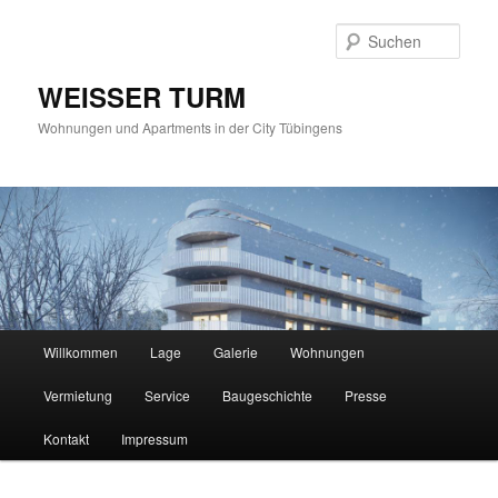
Such
WEISSER TURM
Wohnungen und Apartments in der City Tübingens
Hauptmenü
Willkommen
Lage
Galerie
Wohnungen
Zum
Vermietung
Service
Baugeschichte
Presse
Inhalt
Kontakt
Impressum
wechseln