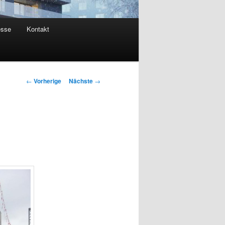
esse
Kontakt
Artikelnavigation
←
Vorherige
Nächste
→