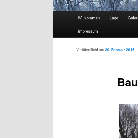
Hauptmenü
Willkommen
Lage
Galer
Zum
Impressum
Inhalt
wechseln
Veröffentlicht am
20. Februar 2016
Bau