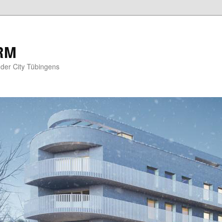
RM
der City Tübingens