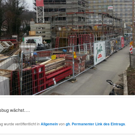
fsbug wächst….
ag wurde veröffentlicht in
Allgemein
von
gh
.
Permanenter Link des Eintrags
.